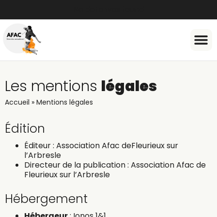
No data was found
Document
Les mentions
légales
Accueil
»
Mentions légales
Édition
Éditeur : Association Afac deFleurieux sur
l’Arbresle
Directeur de la publication : Association Afac de
Fleurieux sur l’Arbresle
Hébergement
Hébergeur
: Ionos 1&1