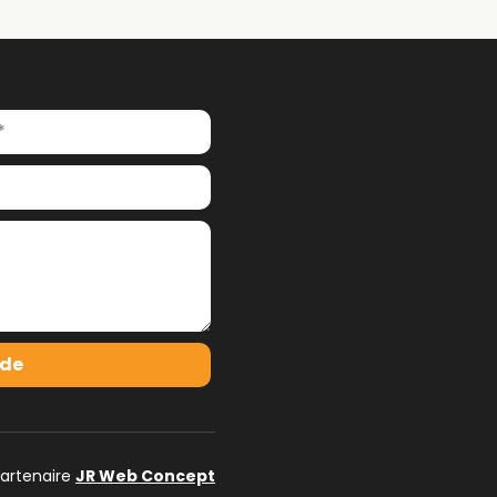
de
partenaire
JR Web Concept