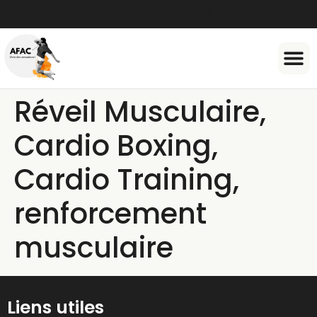
No data was found
Document
Réveil Musculaire,
Cardio Boxing,
Cardio Training,
renforcement
musculaire
Liens utiles